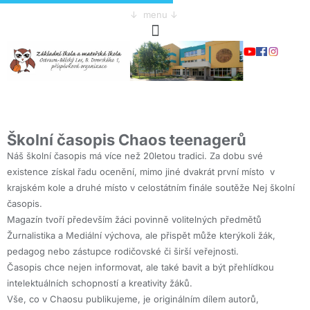
↓ menu ↓
Školní časopis Chaos teenagerů
Náš školní časopis má více než 20letou tradici. Za dobu své
existence získal řadu ocenění, mimo jiné dvakrát první místo v
krajském kole a druhé místo v celostátním finále soutěže Nej školní
časopis.
Magazín tvoří především žáci povinně volitelných předmětů
Žurnalistika a Mediální výchova, ale přispět může kterýkoli žák,
pedagog nebo zástupce rodičovské či širší veřejnosti.
Časopis chce nejen informovat, ale také bavit a být přehlídkou
intelektuálních schopností a kreativity žáků.
Vše, co v Chaosu publikujeme, je originálním dílem autorů,