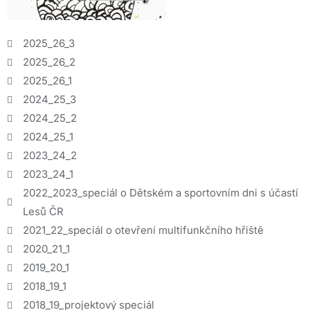
2025_26_3
2025_26_2
2025_26_1
2024_25_3
2024_25_2
2024_25_1
2023_24_2
2023_24_1
2022_2023_speciál o Dětském a sportovním dni s účastí
Lesů ČR
2021_22_speciál o otevření multifunkčního hřiště
2020_21_1
2019_20_1
2018_19_1
2018_19_projektový speciál