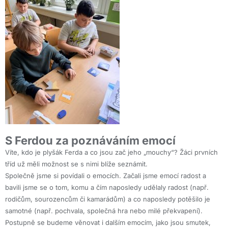
S Ferdou za poznáváním emocí
Víte, kdo je plyšák Ferda a co jsou zač jeho „mouchy“? Žáci prvních
tříd už měli možnost se s nimi blíže seznámit.
Společně jsme si povídali o emocích. Začali jsme emocí radost a
bavili jsme se o tom, komu a čím naposledy udělaly radost (např.
rodičům, sourozencům či kamarádům) a co naposledy potěšilo je
samotné (např. pochvala, společná hra nebo milé překvapení).
Postupně se budeme věnovat i dalším emocím, jako jsou smutek,