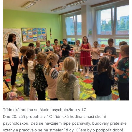
Třídnická hodina se školní psycholožkou v 1.C
Dne 20. září proběhla v 1.C třídnická hodina s naší školní
psycholožkou. Děti se navzájem lépe poznávaly, budovaly přátelské
vztahy a pracovalo se na stmelení třídy. Cílem bylo podpořit dobré