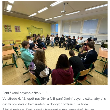
Paní školní psycholožka v 1. B
Ve středu 6. 12. opět navštívila 1. B paní školní psycholožka, aby si s
dětmi povídala o kamarádství a dobrých vztazích ve třídě.
Žáci si nejprve říkali dobré vlastnosti svých kamarádů, jak se