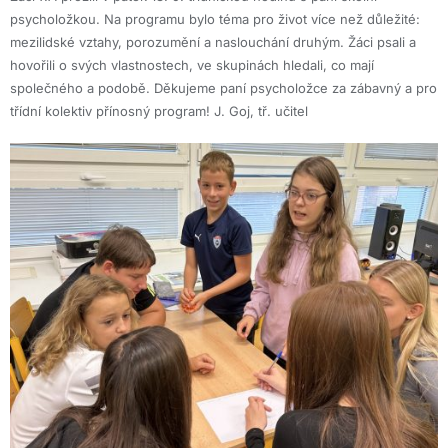
psycholožkou. Na programu bylo téma pro život více než důležité:
mezilidské vztahy, porozumění a naslouchání druhým. Žáci psali a
hovořili o svých vlastnostech, ve skupinách hledali, co mají
společného a podobě. Děkujeme paní psycholožce za zábavný a pro
třídní kolektiv přínosný program! J. Goj, tř. učitel