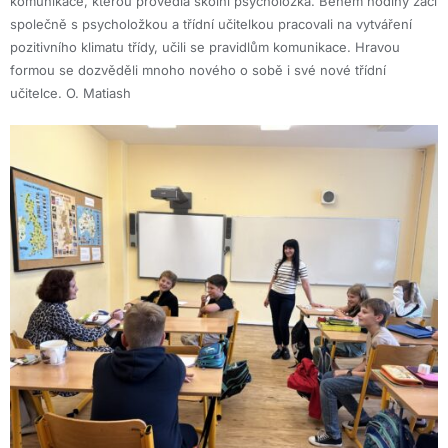
komunikace, kterou provedla školní psycholožka. Během hodiny žáci
společně s psycholožkou a třídní učitelkou pracovali na vytváření
pozitivního klimatu třídy, učili se pravidlům komunikace. Hravou
formou se dozvěděli mnoho nového o sobě i své nové třídní
učitelce. O. Matiash