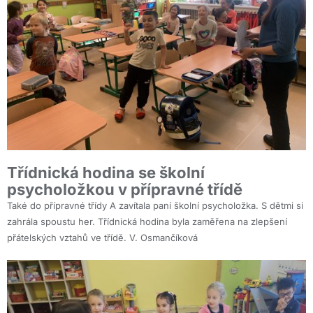
Třídnická hodina se školní
psycholožkou v přípravné třídě
Také do přípravné třídy A zavítala paní školní psycholožka. S dětmi si
zahrála spoustu her. Třídnická hodina byla zaměřena na zlepšení
přátelských vztahů ve třídě. V. Osmančíková