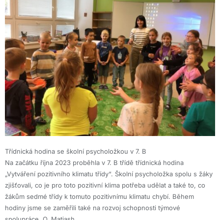
Třídnická hodina se školní psycholožkou v 7. B
Na začátku října 2023 proběhla v 7. B třídě třídnická hodina
„Vytváření pozitivního klimatu třídy“. Školní psycholožka spolu s žáky
zjišťovali, co je pro toto pozitivní klima potřeba udělat a také to, co
žákům sedmé třídy k tomuto pozitivnímu klimatu chybí. Během
hodiny jsme se zaměřili také na rozvoj schopnosti týmové
spolupráce. O. Matiash