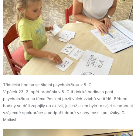
Třídnická hodina se školní psycholožkou v 5. C
V pátek 23. 2. opět proběhla v 5. C třídnická hodina s paní
psycholožkou na téma Posíleni pozitivních vztahů ve třídě. Během
hodiny se děti zapojily do aktivit, jejichž cílem bylo rozvíjet schopnost
vzájemné spolupráce a podpořit dobré vztahy mezi spolužáky. O.
Matiash