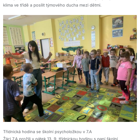
klima ve třídě a posílit týmového ducha mezi dětmi.
Třídnická hodina se školní psycholožkou v 7.A
Žáci 7.A prožili v pátek 13. 9. třídnickou hodinu s paní školní