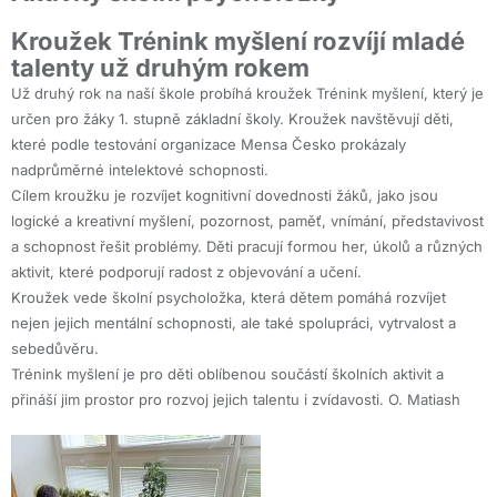
Kroužek Trénink myšlení rozvíjí mladé
talenty už druhým rokem
Už druhý rok na naší škole probíhá kroužek Trénink myšlení, který je
určen pro žáky 1. stupně základní školy. Kroužek navštěvují děti,
které podle testování organizace Mensa Česko prokázaly
nadprůměrné intelektové schopnosti.
Cílem kroužku je rozvíjet kognitivní dovednosti žáků, jako jsou
logické a kreativní myšlení, pozornost, paměť, vnímání, představivost
a schopnost řešit problémy. Děti pracují formou her, úkolů a různých
aktivit, které podporují radost z objevování a učení.
Kroužek vede školní psycholožka, která dětem pomáhá rozvíjet
nejen jejich mentální schopnosti, ale také spolupráci, vytrvalost a
sebedůvěru.
Trénink myšlení je pro děti oblíbenou součástí školních aktivit a
přináší jim prostor pro rozvoj jejich talentu i zvídavosti. O. Matiash