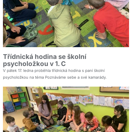
Třídnická hodina se školní
psycholožkou v 1. C
V pátek 17. ledna proběhla třídnická hodina s paní školní
psycholožkou na téma Poznáváme sebe a své kamarády.