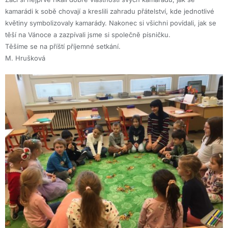
kamarádi k sobě chovají a kreslili zahradu přátelství, kde jednotlivé
květiny symbolizovaly kamarády. Nakonec si všichni povídali, jak se
těší na Vánoce a zazpívali jsme si společně písničku.
Těšíme se na příští příjemné setkání.
M. Hrušková