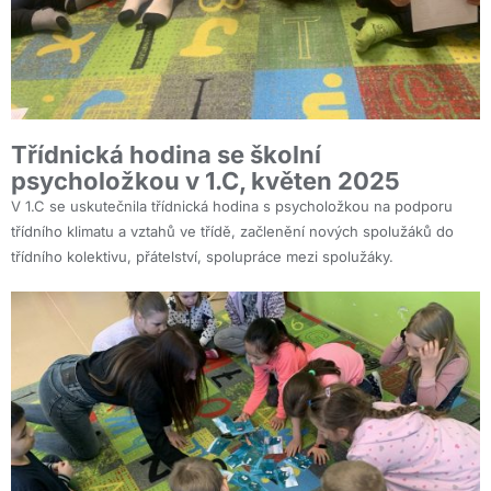
Třídnická hodina se školní
psycholožkou v 1.C, květen 2025
V 1.C se uskutečnila třídnická hodina s psycholožkou na podporu
třídního klimatu a vztahů ve třídě, začlenění nových spolužáků do
třídního kolektivu, přátelství, spolupráce mezi spolužáky.