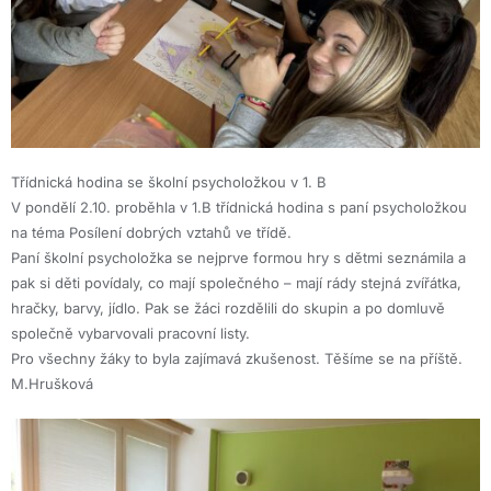
Třídnická hodina se školní psycholožkou v 1. B
V pondělí 2.10. proběhla v 1.B třídnická hodina s paní psycholožkou
na téma Posílení dobrých vztahů ve třídě.
Paní školní psycholožka se nejprve formou hry s dětmi seznámila a
pak si děti povídaly, co mají společného – mají rády stejná zvířátka,
hračky, barvy, jídlo. Pak se žáci rozdělili do skupin a po domluvě
společně vybarvovali pracovní listy.
Pro všechny žáky to byla zajímavá zkušenost. Těšíme se na příště.
M.Hrušková