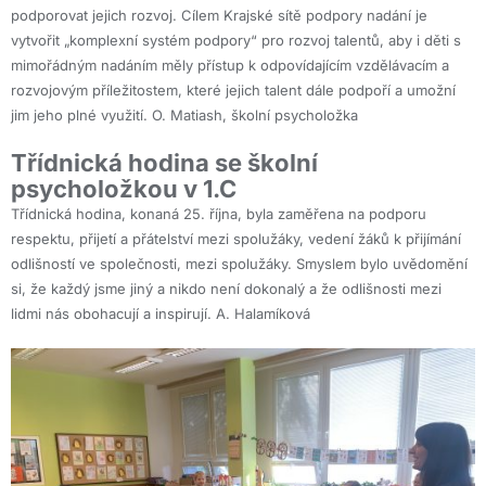
podporovat jejich rozvoj. Cílem Krajské sítě podpory nadání je
vytvořit „komplexní systém podpory“ pro rozvoj talentů, aby i děti s
mimořádným nadáním měly přístup k odpovídajícím vzdělávacím a
rozvojovým příležitostem, které jejich talent dále podpoří a umožní
jim jeho plné využití. O. Matiash, školní psycholožka
Třídnická hodina se školní
psycholožkou v 1.C
Třídnická hodina, konaná 25. října, byla zaměřena na podporu
respektu, přijetí a přátelství mezi spolužáky, vedení žáků k přijímání
odlišností ve společnosti, mezi spolužáky. Smyslem bylo uvědomění
si, že každý jsme jiný a nikdo není dokonalý a že odlišnosti mezi
lidmi nás obohacují a inspirují. A. Halamíková