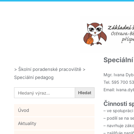
Speciáln
>
Školní poradenské pracoviště
>
Mgr. Ivana Dyb
Speciální pedagog
Tel. 595 700 5
Search
Email: ivana.d
for:
Činnosti 
Úvod
– ve spolupráci
– podílí se na 
Aktuality
– navrhuje zák
– zajišťuje na