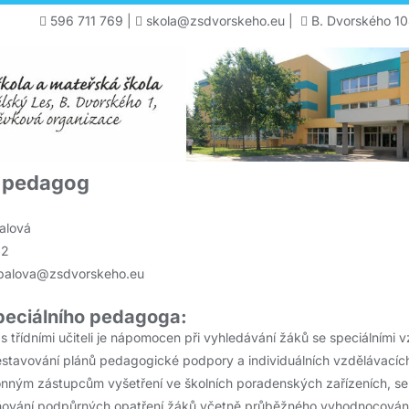
596 711 769
|
skola@zsdvorskeho.eu
|
B. Dvorského 10
í pedagog
alová
32
ybalova@zsdvorskeho.eu
speciálního pedagoga:
 s třídními učiteli je nápomocen při vyhledávání žáků se speciálními
sestavování plánů pedagogické podpory a individuálních vzdělávacíc
onným zástupcům vyšetření ve školních poradenských zařízeních, se
plňování podpůrných opatření žáků včetně průběžného vyhodnocován