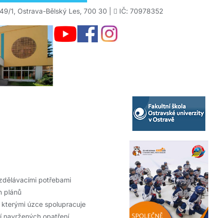
49/1, Ostrava-Bělský Les, 700 30 |
IČ: 70978352
 vzdělávacími potřebami
h plánů
 kterými úzce spolupracuje
í navržených opatření