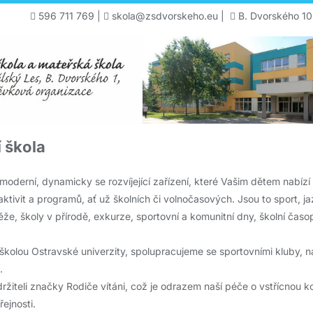
596 711 769
|
skola@zsdvorskeho.eu
|
B. Dvorského 10
 škola
moderní, dynamicky se rozvíjející zařízení, které Vašim dětem nabízí 
aktivit a programů, ať už školních či volnočasových. Jsou to sport, 
ěže, školy v přírodě, exkurze, sportovní a komunitní dny, školní časop
 školou Ostravské univerzity, spolupracujeme se sportovními kluby, 
.
ržiteli značky Rodiče vítáni, což je odrazem naší péče o vstřícnou 
ejnosti.