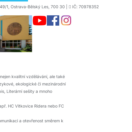
49/1, Ostrava-Bělský Les, 700 30 |
IČ: 70978352
nejen kvalitní vzdělávání, ale také
jazykové, ekologické či mezinárodní
is, Literární sešity a mnoho
např. HC Vítkovice Ridera nebo FC
komunikaci a otevřenost směrem k