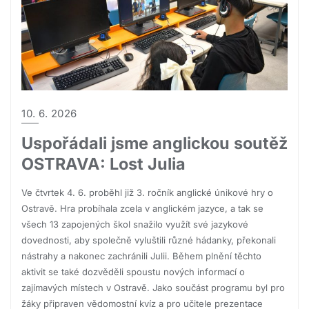
10. 6. 2026
Uspořádali jsme anglickou soutěž
OSTRAVA: Lost Julia
Ve čtvrtek 4. 6. proběhl již 3. ročník anglické únikové hry o
Ostravě. Hra probíhala zcela v anglickém jazyce, a tak se
všech 13 zapojených škol snažilo využít své jazykové
dovednosti, aby společně vyluštili různé hádanky, překonali
nástrahy a nakonec zachránili Julii. Během plnění těchto
aktivit se také dozvěděli spoustu nových informací o
zajímavých místech v Ostravě. Jako součást programu byl pro
žáky připraven vědomostní kvíz a pro učitele prezentace