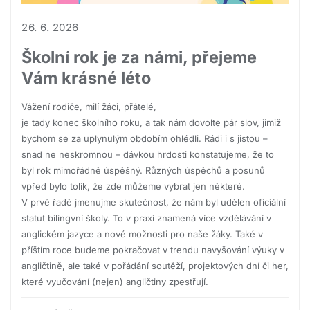
26. 6. 2026
Školní rok je za námi, přejeme
Vám krásné léto
Vážení rodiče, milí žáci, přátelé,
je tady konec školního roku, a tak nám dovolte pár slov, jimiž
bychom se za uplynulým obdobím ohlédli. Rádi i s jistou –
snad ne neskromnou – dávkou hrdosti konstatujeme, že to
byl rok mimořádně úspěšný. Různých úspěchů a posunů
vpřed bylo tolik, že zde můžeme vybrat jen některé.
V prvé řadě jmenujme skutečnost, že nám byl udělen oficiální
statut bilingvní školy. To v praxi znamená více vzdělávání v
anglickém jazyce a nové možnosti pro naše žáky. Také v
příštím roce budeme pokračovat v trendu navyšování výuky v
angličtině, ale také v pořádání soutěží, projektových dní či her,
které vyučování (nejen) angličtiny zpestřují.