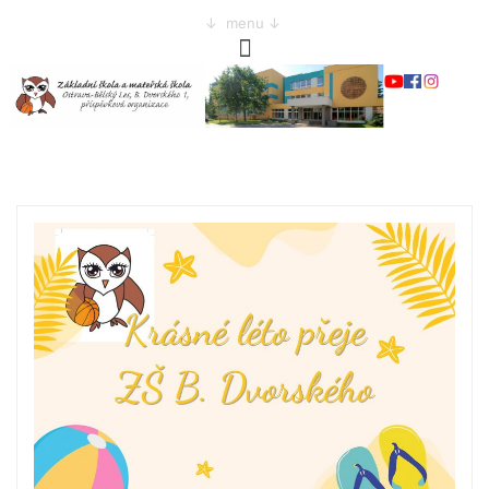
↓ menu ↓