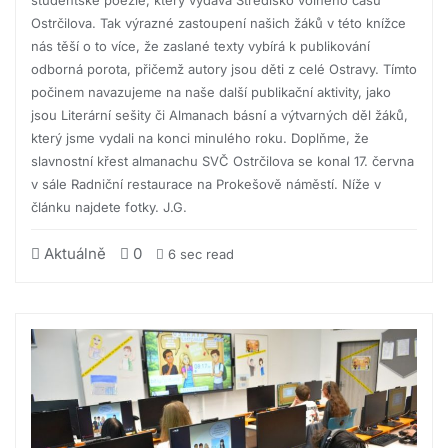
studentské poezie, který vydává Středisko volného času
Ostrčilova. Tak výrazné zastoupení našich žáků v této knížce
nás těší o to více, že zaslané texty vybírá k publikování
odborná porota, přičemž autory jsou děti z celé Ostravy. Tímto
počinem navazujeme na naše další publikační aktivity, jako
jsou Literární sešity či Almanach básní a výtvarných děl žáků,
který jsme vydali na konci minulého roku. Doplňme, že
slavnostní křest almanachu SVČ Ostrčilova se konal 17. června
v sále Radniční restaurace na Prokešově náměstí. Níže v
článku najdete fotky. J.G.
Aktuálně
0
6 sec read