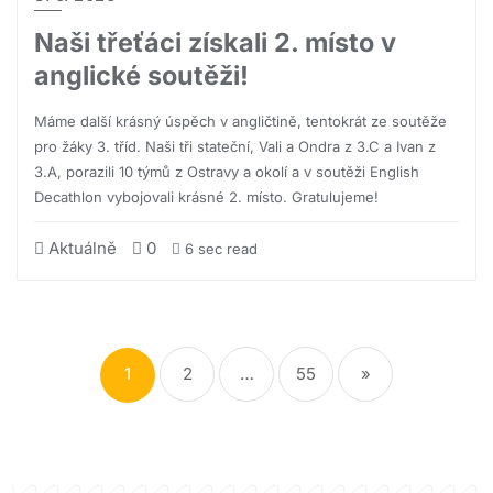
Naši třeťáci získali 2. místo v
anglické soutěži!
Máme další krásný úspěch v angličtině, tentokrát ze soutěže
pro žáky 3. tříd. Naši tři stateční, Vali a Ondra z 3.C a Ivan z
3.A, porazili 10 týmů z Ostravy a okolí a v soutěži English
Decathlon vybojovali krásné 2. místo. Gratulujeme!
Aktuálně
0
6 sec read
1
2
…
55
»