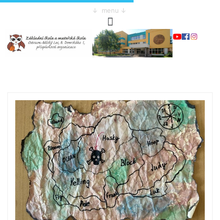
↓ menu ↓