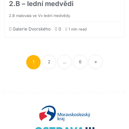
2.B – lední medvědi
2.B malovala ve Vv lední medvědy.
Galerie Dvorského
0
1 min read
1
2
…
6
»