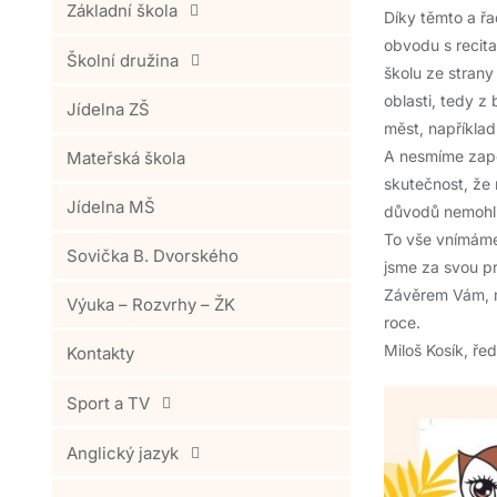
Základní škola
Díky těmto a řa
obvodu s recita
Školní družina
školu ze strany
oblasti, tedy z
Jídelna ZŠ
měst, například
A nesmíme zapo
Mateřská škola
skutečnost, že 
Jídelna MŠ
důvodů nemohli
To vše vnímáme 
Sovička B. Dvorského
jsme za svou pr
Závěrem Vám, mi
Výuka – Rozvrhy – ŽK
roce.
Miloš Kosík, řed
Kontakty
Sport a TV
Anglický jazyk