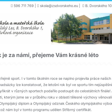
596 711 769
|
skola@zsdvorskeho.eu
|
B. Dvorského 10
k je za námi, přejeme Vám krásné léto
řejmě sport. I v tomto školním roce se naplno projevila práce našic
nadsázky lze konstatovat, že letošní rok byl ve sportu tím nejúspěšn
řikrát v různých sportech podařilo postoupit do celostátních finále! 
ti, kterým jsme se v průběhu roku v oblasti tělesné výchovy věnoval
 Olympijský diplom a Olympijský odznak Českého olympijského výbor
což nám byl v tomto programu udělen Stříbrný certifikát.