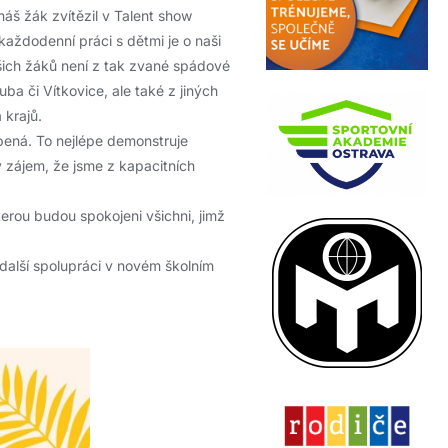
náš žák zvítězil v Talent show
každodenní práci s dětmi je o naši
ašich žáků není z tak zvané spádové
ba či Vítkovice, ale také z jiných
 krajů.
bená. To nejlépe demonstruje
ý zájem, že jsme z kapacitních
erou budou spokojeni všichni, jimž
další spolupráci v novém školním