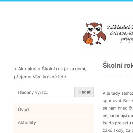
Školní ro
>
Aktuálně
>
Školní rok je za námi,
přejeme Vám krásné léto
Search
for:
A je tady samoz
sportovci. Bez 
se nám hned čty
Úvod
nejnadanější dě
Aktuality
že do projektu
žáků školy, za 