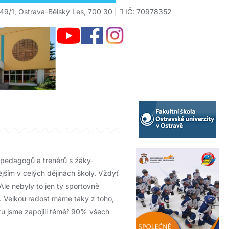
49/1, Ostrava-Bělský Les, 700 30 |
IČ: 70978352
h pedagogů a trenérů s žáky-
ějším v celých dějinách školy. Vždyť
Ale nebyly to jen ty sportovně
i. Velkou radost máme taky z toho,
u jsme zapojili téměř 90% všech