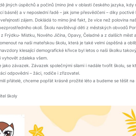
dě jiných úspěchů a počinů (mino jiné v oblasti českého jazyka, kdy 
cí básně) a v neposlední řadě – jak jsme přesvědčeni – díky poctivé 
 veřejnosti zájem. Dokládá to mimo jiné fakt, že více než polovina n
 bezprostředního okolí. Školu navštěvují děti z městských obvodů Poru
 z Frýdku- Místku, Nového Jičína, Opavy, Čeladné a z dalších měst a
menout na naši mateřskou školu, která je také velmi úspěšná a oblí
navzdory klesající demografické křivce byl letos o naši školku takov
 vyhovět zdaleka všem.
jako závazek. Závazek společnými silami i nadále tvořit školu, se kt
áci odpovědni – žáci, rodiče i zřizovatel.
lí přátelé, chceme popřát krásně prožité léto a budeme se těšit na 
itel školy