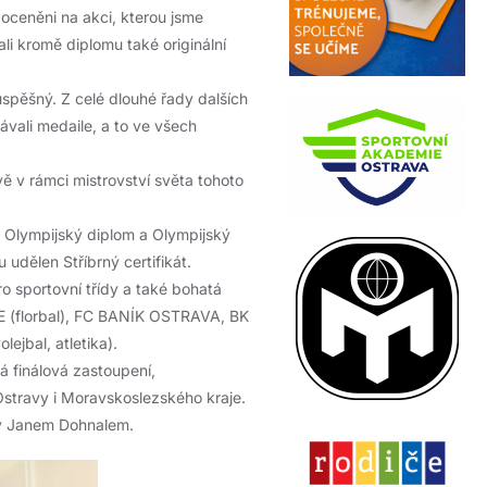
i oceněni na akci, kterou jsme
li kromě diplomu také originální
 úspěšný. Z celé dlouhé řady dalších
vali medaile, a to ve všech
vě v rámci mistrovství světa tohoto
 Olympijský diplom a Olympijský
udělen Stříbrný certifikát.
o sportovní třídy a také bohatá
 (florbal), FC BANÍK OSTRAVA, BK
bal, atletika).
 finálová zastoupení,
Ostravy i Moravskoslezského kraje.
vy Janem Dohnalem.