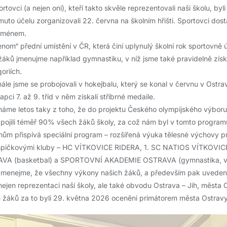
rtovci (a nejen oni), kteří takto skvěle reprezentovali naši školu, byl
uto účelu zorganizovali 22. června na školním hřišti. Sportovci dosta
 jménem.
jenom“ přední umístění v ČR, která činí uplynulý školní rok sportovně
áků jmenujme například gymnastiku, v níž jsme také pravidelně získá
oriích.
nále jsme se probojovali v hokejbalu, který se konal v červnu v Ostra
apci 7. až 9. tříd v něm získali stříbrné medaile.
máme letos taky z toho, že do projektu Českého olympijského výboru
ojili téměř 90% všech žáků školy, za což nám byl v tomto programu 
m přispívá speciální program – rozšířená výuka tělesné výchovy pr
špičkovými kluby – HC VÍTKOVICE RIDERA, 1. SC NATIOS VÍTKOVICE
A (basketbal) a SPORTOVNÍ AKADEMIE OSTRAVA (gymnastika, volej
enejme, že všechny výkony našich žáků, a především pak uvedená
ejen reprezentaci naší školy, ale také obvodu Ostrava – Jih, města 
h žáků za to byli 29. května 2026 oceněni primátorem města Ostra