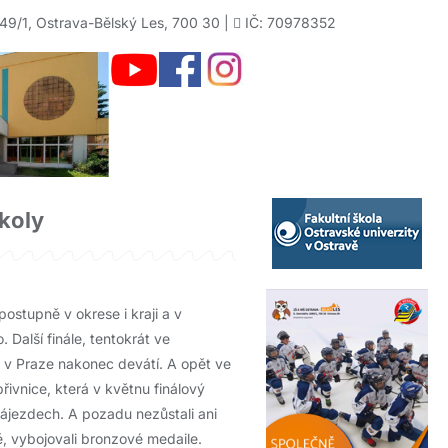
49/1, Ostrava-Bělský Les, 700 30 |
IČ: 70978352
školy
postupně v okrese i kraji a v
Další finále, tentokrát ve
nu v Praze nakonec devátí. A opět ve
přivnice, která v květnu finálový
ájezdech. A pozadu nezůstali ani
vě, vybojovali bronzové medaile.