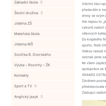
Základní škola
Všichni žáci-spo
především k tom
Školní družina
dresy se svým
Ale nejsou to „
Jídelna ZŠ
výkonů našich ž
věkových kateg
Mateřská škola
Do krajského fi
Jídelna MŠ
sportu. Naši chl
Velkou radost 
Sovička B. Dvorského
odznak jsme zap
Ke všem úspěchů
Výuka – Rozvrhy – ŽK
spolupráce se 
SNAKES OSTRAV
Kontakty
Závěrem poznam
Sport a TV
představovala n
Zástupci našic
Anglický jazyk