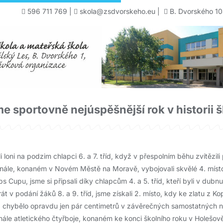
596 711 769
|
skola@zsdvorskeho.eu
|
B. Dvorského 10
sme sportovně nejúspěšnější rok v historii 
 loni na podzim chlapci 6. a 7. tříd, když v přespolním běhu zvítězili 
nále, konaném v Novém Městě na Moravě, vybojovali skvělé 4. místo. 
s Cupu, jsme si připsali díky chlapcům 4. a 5. tříd, kteří byli v dub
rát v podání žáků 8. a 9. tříd, jsme získali 2. místo, kdy ke zlatu z Ko
a, chybělo opravdu jen pár centimetrů v závěrečných samostatných n
 finále atletického čtyřboje, konaném ke konci školního roku v Holešo