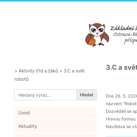
3.C a svě
>
Aktivity tříd a žáků
>
3.C a svět
robotů
Search
for:
Dne 26. 5. 2026
názvem “Robot O
Dozvěděli se sp
Úvod
Hravou formou s
Aktuality
Návštěva se vše