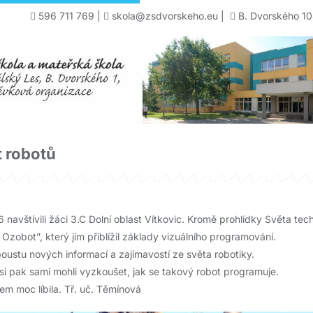
596 711 769
|
skola@zsdvorskeho.eu
|
B. Dvorského 10
t robotů
 navštívili žáci 3.C Dolní oblast Vítkovic. Kromě prohlídky Světa tec
zobot”, který jim přiblížil základy vizuálního programování.
oustu nových informací a zajímavostí ze světa robotiky.
i pak sami mohli vyzkoušet, jak se takový robot programuje.
m moc líbila. Tř. uč. Těmínová