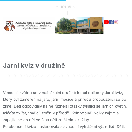
↓ menu ↓
Jarní kvíz v družině
V měsíci květnu se v naší školní družině konal oblíbený Jarní kvíz,
který byl zaměřen na jaro, jarní měsíce a přírodu probouzející se po
zimě. Děti odpovídaly na nejrůznější otázky týkající se jarních květin,
mláďat zvířat, tradic i změn v přírodě. Kvíz vzbudil velký zájem a
zapojila se do něj většina dětí ze školní družiny.
Po ukončení kvízu následovalo slavnostní vyhlášení výsledků. Děti,