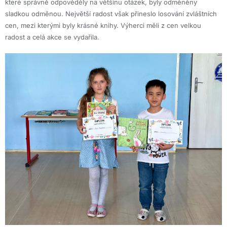
které správně odpověděly na většinu otázek, byly odměněny
sladkou odměnou. Největší radost však přineslo losování zvláštních
cen, mezi kterými byly krásné knihy. Výherci měli z cen velkou
radost a celá akce se vydařila.