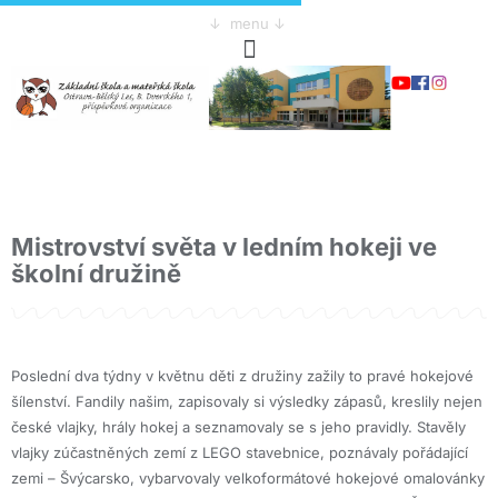
↓ menu ↓
Mistrovství světa v ledním hokeji ve
školní družině
Poslední dva týdny v květnu děti z družiny zažily to pravé hokejové
šílenství. Fandily našim, zapisovaly si výsledky zápasů, kreslily nejen
české vlajky, hrály hokej a seznamovaly se s jeho pravidly. Stavěly
vlajky zúčastněných zemí z LEGO stavebnice, poznávaly pořádající
zemi – Švýcarsko, vybarvovaly velkoformátové hokejové omalovánky