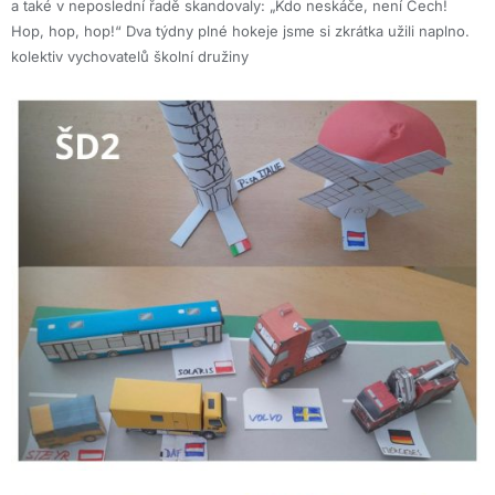
a také v neposlední řadě skandovaly: „Kdo neskáče, není Čech!
Hop, hop, hop!“ Dva týdny plné hokeje jsme si zkrátka užili naplno.
kolektiv vychovatelů školní družiny