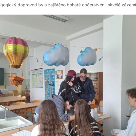
agogický doprovod bylo zajištěno bohaté občerstvení, skvělé zázemí i