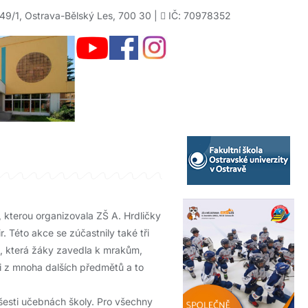
49/1, Ostrava-Bělský Les, 700 30 |
IČ: 70978352
, kterou organizovala ZŠ A. Hrdličky
. Této akce se zúčastnily také tři
e, která žáky zavedla k mrakům,
 i z mnoha dalších předmětů a to
 šesti učebnách školy. Pro všechny