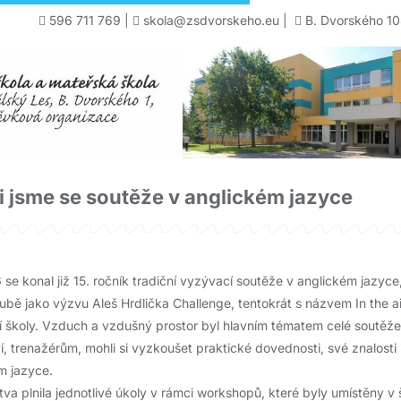
596 711 769
|
skola@zsdvorskeho.eu
|
B. Dvorského 10
i jsme se soutěže v anglickém jazyce
 se konal již 15. ročník tradiční vyzývací soutěže v anglickém jazyce
ubě jako výzvu Aleš Hrdlička Challenge, tentokrát s názvem In the air
í školy. Vzduch a vzdušný prostor byl hlavním tématem celé soutěž
í, trenažérům, mohli si vyzkoušet praktické dovednosti, své znalosti
m jazyce.
tva plnila jednotlivé úkoly v rámci workshopů, které byly umístěny v