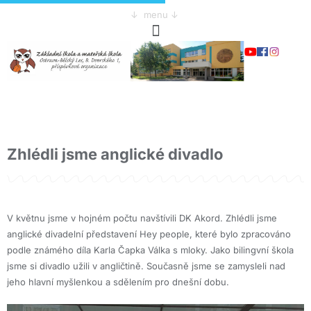
↓ menu ↓
Zhlédli jsme anglické divadlo
V květnu jsme v hojném počtu navštívili DK Akord. Zhlédli jsme
anglické divadelní představení Hey people, které bylo zpracováno
podle známého díla Karla Čapka Válka s mloky. Jako bilingvní škola
jsme si divadlo užili v angličtině. Současně jsme se zamysleli nad
jeho hlavní myšlenkou a sdělením pro dnešní dobu.