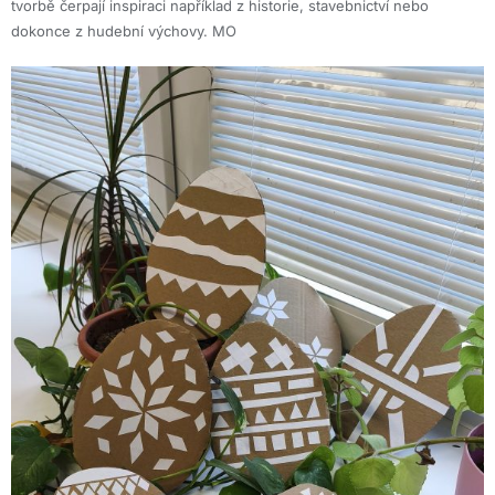
tvorbě čerpají inspiraci například z historie, stavebnictví nebo
dokonce z hudební výchovy. MO