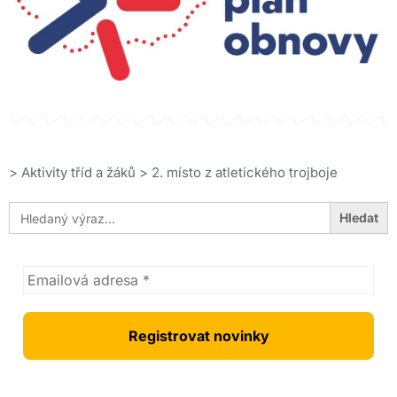
>
Aktivity tříd a žáků
>
2. místo z atletického trojboje
Search
for: