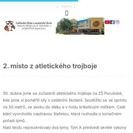
↓ menu ↓
2. místo z atletického trojboje
30. dubna jsme se zúčastnili atletického trojboje na ZŠ Porubské,
kde jsme si poměřili síly s ostatními školami. Soutěžilo se ve sprintu
na 50 metrů, ve skoku do dálky a v hodu kriketovým míčkem. Celé
klání vyvrcholilo napínavou štafetou, která rozhodla o konečném
pořadí týmů.
Naši školu reprezentovaly dva týmy. Tým A předvedl skvělé výkony