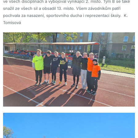
ve všech disciplínách a vybojoval vynikající 2. místo. Tým B se také
snažil ze všech sil a obsadil 13. místo. Všem závodníkům patří
pochvala za nasazení, sportovního ducha i reprezentaci školy. K.
Tomisová