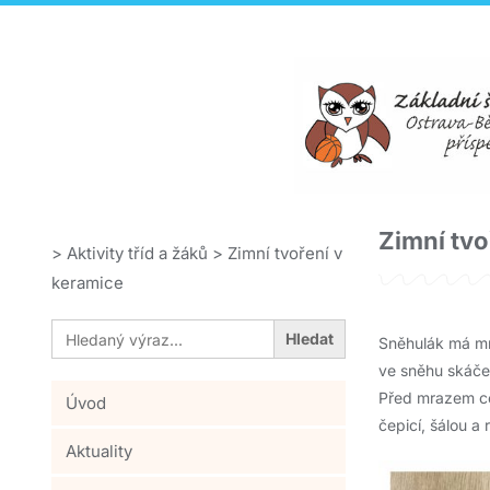
Zimní tvo
>
Aktivity tříd a žáků
>
Zimní tvoření v
keramice
Search
for:
Sněhulák má m
ve sněhu skáče
Před mrazem c
Úvod
čepicí, šálou a
Aktuality