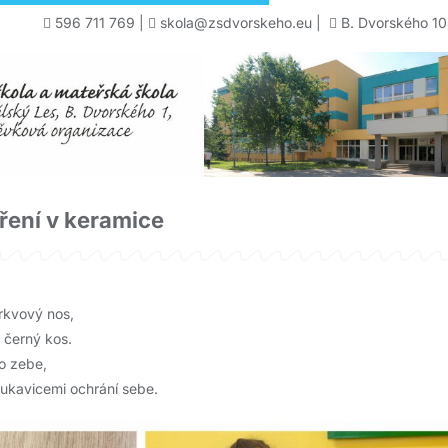
596 711 769
|
skola@zsdvorskeho.eu
|
B. Dvorského 10
ření v keramice
rkvový nos,
 černý kos.
o zebe,
 rukavicemi ochrání sebe.