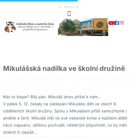
↓ menu ↓
Mikulášská nadílka ve školní družině
Kdo to klepe? Bílý pán. Mikuláš dnes přišel k nám…
V pátek 5. 12. čekaly na zaklepání Mikuláše děti ve všech 9.
odděleních školní družiny. Spolu s Mikulášem přišli samozřejmě i
andělé a čerti. Mikuláš měl ve své nebeské knize o každém dítěti
něco napsáno, většinu pochválil, některým připomněl, co by měli
změnit či zlepšit…