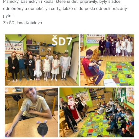
Písničky, básničky i říkadla, které si děti připravily, byly sladce
odměněny a obměkčily i čerty, takže si do pekla odnesli prázdný
pytel!
Za ŠD Jana Kotalová