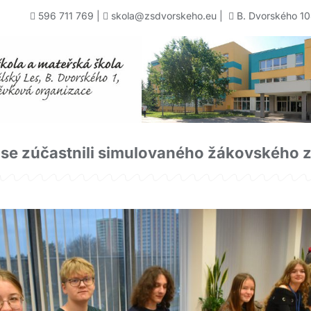
596 711 769
|
skola@zsdvorskeho.eu
|
B. Dvorského 10
 se zúčastnili simulovaného žákovského 