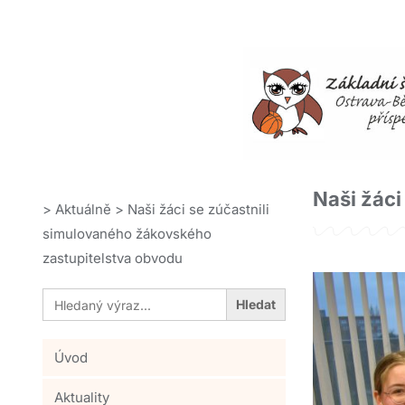
Naši žáci
>
Aktuálně
>
Naši žáci se zúčastnili
simulovaného žákovského
zastupitelstva obvodu
Search
for:
Úvod
Aktuality