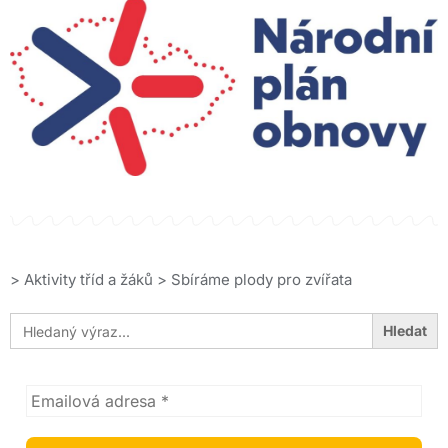
>
Aktivity tříd a žáků
>
Sbíráme plody pro zvířata
Search
for: