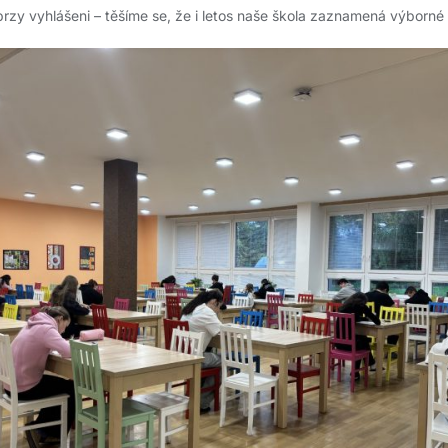
brzy vyhlášeni – těšíme se, že i letos naše škola zaznamená výborn