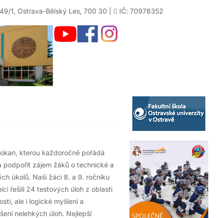
49/1, Ostrava-Bělský Les, 700 30 |
IČ: 70978352
 klokan, kterou každoročně pořádá
a podpořit zájem žáků o technické a
h úkolů. Naši žáci 8. a 9. ročníku
ci řešili 24 testových úloh z oblasti
sti, ale i logické myšlení a
ení nelehkých úloh. Nejlepší