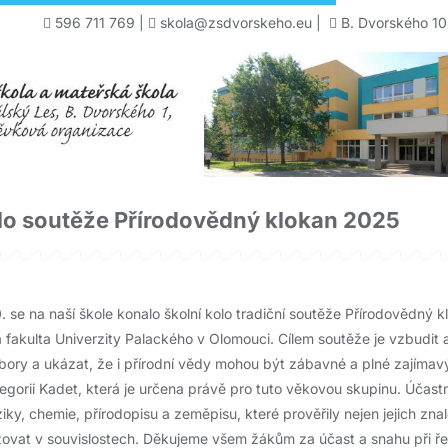
596 711 769
|
skola@zsdvorskeho.eu
|
B. Dvorského 10
olo soutěže Přírodovědný klokan 2025
0. se na naší škole konalo školní kolo tradiční soutěže Přírodovědný
fakulta Univerzity Palackého v Olomouci. Cílem soutěže je vzbudit 
ory a ukázat, že i přírodní vědy mohou být zábavné a plné zajímavýc
tegorii Kadet, která je určena právě pro tuto věkovou skupinu. Účastní
ky, chemie, přírodopisu a zeměpisu, které prověřily nejen jejich znalo
ovat v souvislostech. Děkujeme všem žákům za účast a snahu při řeš