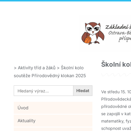
Školní k
>
Aktivity tříd a žáků
>
Školní kolo
soutěže Přírodovědný klokan 2025
Search
for:
Ve středu 15. 1
Přírodovědecká 
přírodovědné ob
Úvod
se zapojili v ka
Aktuality
matematiky, fyzi
schopnost uvaž