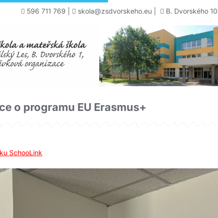
596 711 769
|
skola@zsdvorskeho.eu
|
B. Dvorského 10
ce o programu EU Erasmus+
ku SchooLink