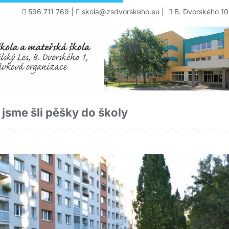
596 711 769
|
skola@zsdvorskeho.eu
|
B. Dvorského 10
jsme šli pěšky do školy