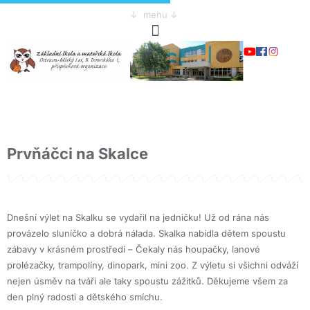
↓ menu ↓
Prvňáčci na Skalce
Dnešní výlet na Skalku se vydařil na jedničku! Už od rána nás
provázelo sluníčko a dobrá nálada. Skalka nabídla dětem spoustu
zábavy v krásném prostředí – Čekaly nás houpačky, lanové
prolézačky, trampolíny, dinopark, mini zoo. Z výletu si všichni odváží
nejen úsměv na tváři ale taky spoustu zážitků. Děkujeme všem za
den plný radosti a dětského smíchu.