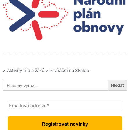
>
Aktivity tříd a žáků
>
Prvňáčci na Skalce
Search
for: