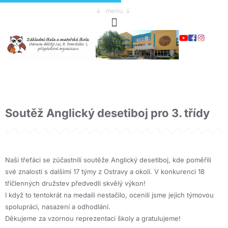
↓ menu ↓
Soutěž Anglický desetiboj pro 3. třídy
Naši třeťáci se zúčastnili soutěže Anglický desetiboj, kde poměřili
své znalosti s dalšími 17 týmy z Ostravy a okolí. V konkurenci 18
tříčlenných družstev předvedli skvělý výkon!
I když to tentokrát na medaili nestačilo, ocenili jsme jejich týmovou
spolupráci, nasazení a odhodlání.
Děkujeme za vzornou reprezentaci školy a gratulujeme!