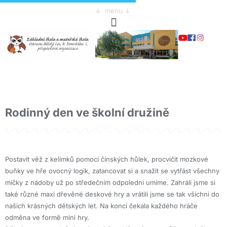
↓ menu ↓
Rodinný den ve školní družině
Postavit věž z kelímků pomocí čínských hůlek, procvičit mozkové
buňky ve hře ovocný logik, zatancovat si a snažit se vytřást všechny
míčky z nádoby už po středečním odpoledni umíme. Zahráli jsme si
také různé maxi dřevěné deskové hry a vrátili jsme se tak všichni do
našich krásných dětských let. Na konci čekala každého hráče
odměna ve formě mini hry.