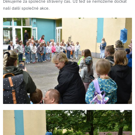
Děkujeme za společné strávený čas. Už teď se nemůžeme dočkat
naší další společné akce.