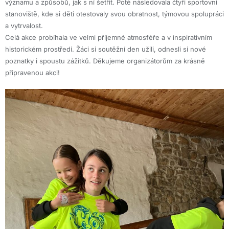
významu a způsobů, jak s ní šetřit. Poté následovala čtyři sportovní
stanoviště, kde si děti otestovaly svou obratnost, týmovou spolupráci
a vytrvalost.
Celá akce probíhala ve velmi příjemné atmosféře a v inspirativním
historickém prostředí. Žáci si soutěžní den užili, odnesli si nové
poznatky i spoustu zážitků. Děkujeme organizátorům za krásně
připravenou akci!