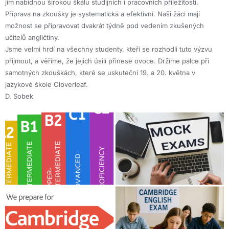
jim nabídnou širokou škálu studijních i pracovních příležitostí.
Příprava na zkoušky je systematická a efektivní. Naši žáci mají
možnost se připravovat dvakrát týdně pod vedením zkušených
učitelů angličtiny.
Jsme velmi hrdí na všechny studenty, kteří se rozhodli tuto výzvu
přijmout, a věříme, že jejich úsilí přinese ovoce. Držíme palce při
samotných zkouškách, které se uskuteční 19. a 20. května v
jazykové škole Cloverleaf.
D. Sobek