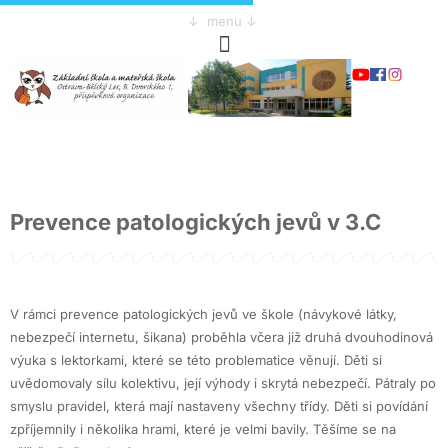
↓ menu ↓
Prevence patologických jevů v 3.C
V rámci prevence patologických jevů ve škole (návykové látky,
nebezpečí internetu, šikana) proběhla včera již druhá dvouhodinová
výuka s lektorkami, které se této problematice věnují. Děti si
uvědomovaly sílu kolektivu, její výhody i skrytá nebezpečí. Pátraly po
smyslu pravidel, která mají nastaveny všechny třídy. Děti si povídání
zpříjemnily i několika hrami, které je velmi bavily. Těšíme se na