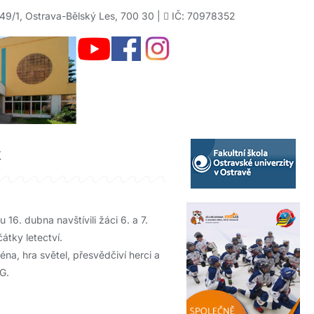
49/1, Ostrava-Bělský Les, 700 30 |
IČ: 70978352
k
 16. dubna navštívili žáci 6. a 7.
átky letectví.
na, hra světel, přesvědčiví herci a
G.