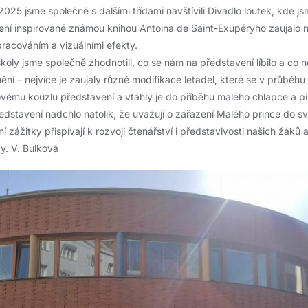
025 jsme společně s dalšími třídami navštívili Divadlo loutek, kde js
vení inspirované známou knihou Antoina de Saint-Exupéryho zaujalo 
pracováním a vizuálními efekty.
koly jsme společně zhodnotili, co se nám na představení líbilo a co ne
ění – nejvíce je zaujaly různé modifikace letadel, které se v průběh
ovému kouzlu představení a vtáhly je do příběhu malého chlapce a pi
edstavení nadchlo natolik, že uvažují o zařazení Malého prince do 
í zážitky přispívají k rozvoji čtenářství i představivosti našich žáků 
ky. V. Bulková