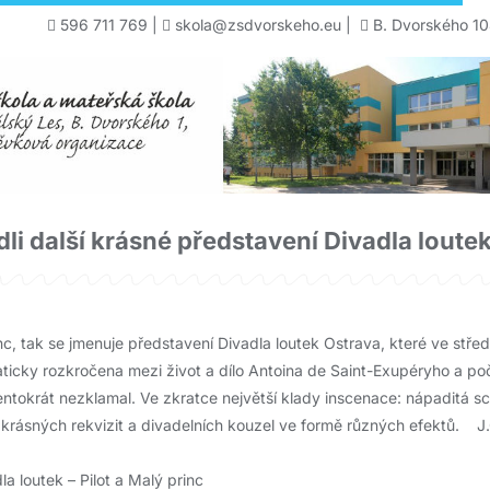
596 711 769
|
skola@zsdvorskeho.eu
|
B. Dvorského 10
dli další krásné představení Divadla loute
nc, tak se jmenuje představení Divadla loutek Ostrava, které ve středu
maticky rozkročena mezi život a dílo Antoina de Saint-Exupéryho a poč
entokrát nezklamal. Ve zkratce největší klady inscenace: nápaditá scé
krásných rekvizit a divadelních kouzel ve formě různých efektů. J.
a loutek – Pilot a Malý princ