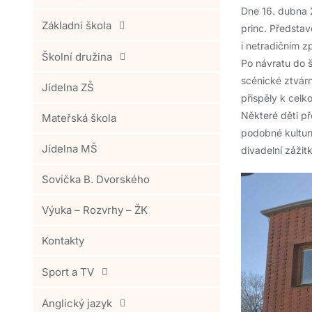
Dne 16. dubna 2
Základní škola
princ. Předsta
i netradičním z
Školní družina
Po návratu do š
scénické ztvárn
Jídelna ZŠ
přispěly k celk
Některé děti př
Mateřská škola
podobné kulturn
Jídelna MŠ
divadelní zážit
Sovička B. Dvorského
Výuka – Rozvrhy – ŽK
Kontakty
Sport a TV
Anglický jazyk