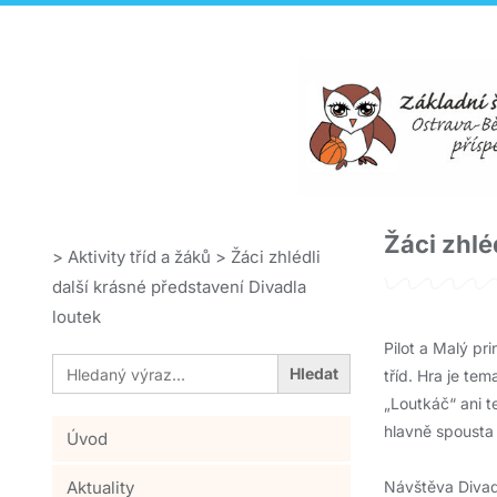
Žáci zhlé
>
Aktivity tříd a žáků
>
Žáci zhlédli
další krásné představení Divadla
loutek
Pilot a Malý pri
Search
tříd. Hra je te
for:
„Loutkáč“ ani t
hlavně spousta 
Úvod
Aktuality
Návštěva Divadl