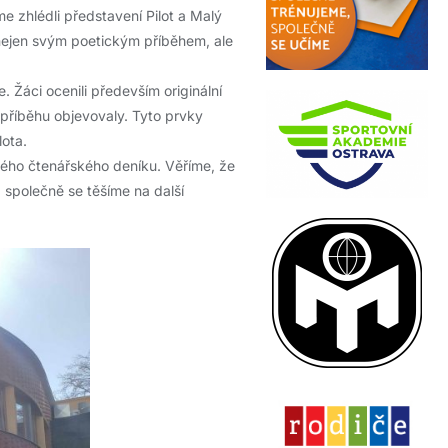
me zhlédli představení Pilot a Malý
nejen svým poetickým příběhem, ale
. Žáci ocenili především originální
u příběhu objevovaly. Tyto prvky
lota.
svého čtenářského deníku. Věříme, že
a společně se těšíme na další