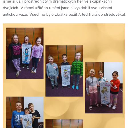
jsme si užili prostřednictvím dramatických her ve skupinkách i
dvojicích. V rámci užitého umění jsme si vyzdobili svou vlastní
antickou vázu. Všechno bylo zkrátka boží! A teď hurá do středověku!