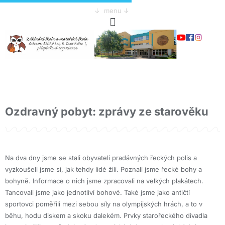
↓ menu ↓
Ozdravný pobyt: zprávy ze starověku
Na dva dny jsme se stali obyvateli pradávných řeckých polis a
vyzkoušeli jsme si, jak tehdy lidé žili. Poznali jsme řecké bohy a
bohyně. Informace o nich jsme zpracovali na velkých plakátech.
Tancovali jsme jako jednotliví bohové. Také jsme jako antičtí
sportovci poměřili mezi sebou síly na olympijských hrách, a to v
běhu, hodu diskem a skoku dalekém. Prvky starořeckého divadla