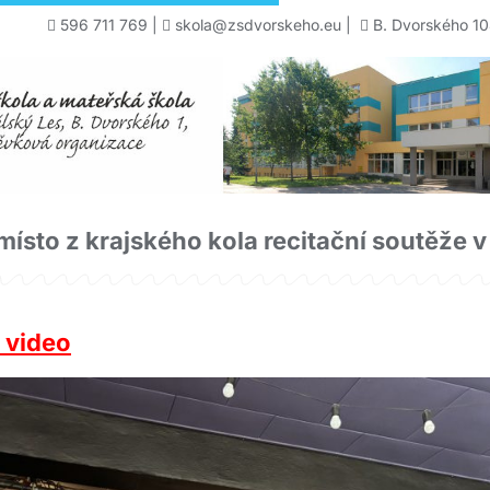
596 711 769
|
skola@zsdvorskeho.eu
|
B. Dvorského 10
ísto z krajského kola recitační soutěže v
 video