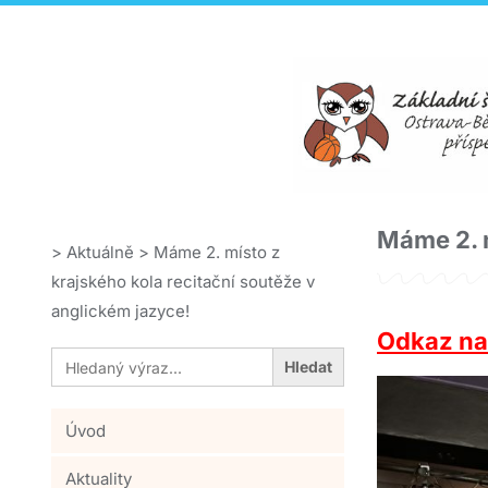
Máme 2. m
>
Aktuálně
>
Máme 2. místo z
krajského kola recitační soutěže v
anglickém jazyce!
Odkaz na
Search
for:
Úvod
Aktuality