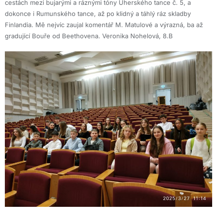
cestách mezi bujarými a ráznými tóny Uherského tance č. 5, a
dokonce i Rumunského tance, až po klidný a táhlý ráz skladby
Finlandia. Mě nejvíc zaujal komentář M. Matulové a výrazná, ba až
gradující Bouře od Beethovena. Veronika Nohelová, 8.B