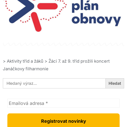
>
Aktivity tříd a žáků
>
Žáci 7. až 9. tříd prožili koncert
Janáčkovy filharmonie
Search
for: