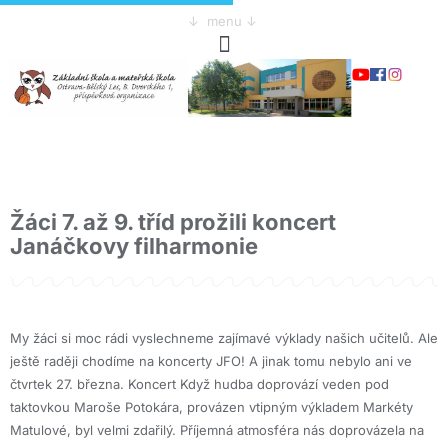
↓ menu ↓
Žáci 7. až 9. tříd prožili koncert
Janáčkovy filharmonie
My žáci si moc rádi vyslechneme zajímavé výklady našich učitelů. Ale
ještě raději chodíme na koncerty JFO! A jinak tomu nebylo ani ve
čtvrtek 27. března. Koncert Když hudba doprovází veden pod
taktovkou Maroše Potokára, provázen vtipným výkladem Markéty
Matulové, byl velmi zdařilý. Příjemná atmosféra nás doprovázela na