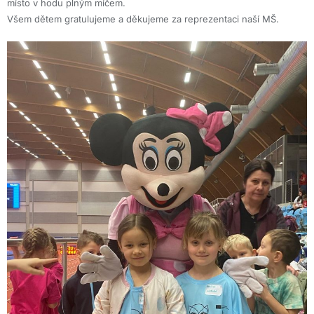
místo v hodu plným míčem.
Všem dětem gratulujeme a děkujeme za reprezentaci naší MŠ.