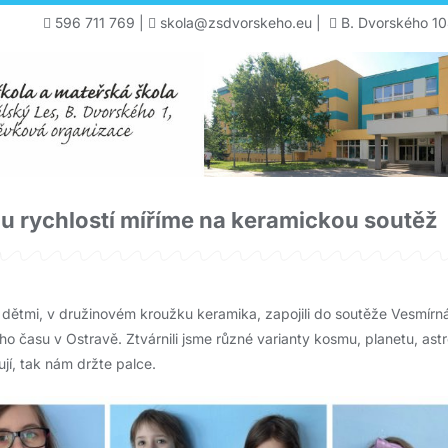
596 711 769
|
skola@zsdvorskeho.eu
|
B. Dvorského 10
u rychlostí míříme na keramickou soutěž
 dětmi, v družinovém kroužku keramika, zapojili do soutěže Vesmírn
ho času v Ostravě. Ztvárnili jsme různé varianty kosmu, planetu, ast
í, tak nám držte palce.