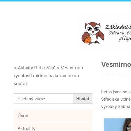
Vesmírno
>
Aktivity tříd a žáků
>
Vesmírnou
rychlostí míříme na keramickou
soutěž
Letos jsme se s
Search
Střediska volné
for:
výrobky zaboduj
Úvod
Aktuality