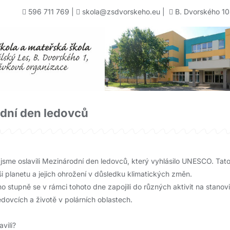
596 711 769
|
skola@zsdvorskeho.eu
|
B. Dvorského 10
dní den ledovců
jsme oslavili Mezinárodní den ledovců, který vyhlásilo UNESCO. Tato
i planetu a jejich ohrožení v důsledku klimatických změn.
o stupně se v rámci tohoto dne zapojili do různých aktivit na stanoviš
ledovcích a životě v polárních oblastech.
avili?