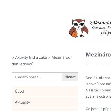
Mezináro
>
Aktivity tříd a žáků
>
Mezinárodní
den ledovců
Search
for:
Dne 21. března 
ledovců pro naš
Naši žáci prvníh
Úvod
své znalosti o 
Aktuality
Co jsme si připr