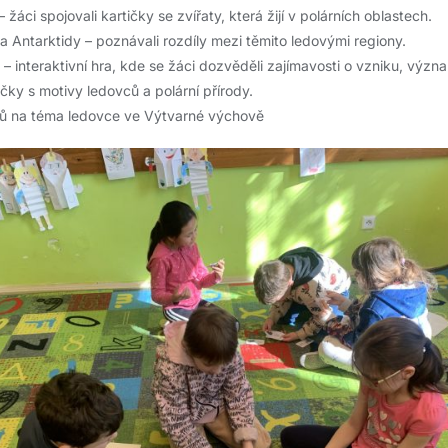
– žáci spojovali kartičky se zvířaty, která žijí v polárních oblastech.
 a Antarktidy
– poznávali rozdíly mezi těmito ledovými regiony.
– interaktivní hra, kde se žáci dozvěděli zajímavosti o vzniku, význ
čky s motivy ledovců a polární přírody.
ků na téma ledovce ve Výtvarné výchově