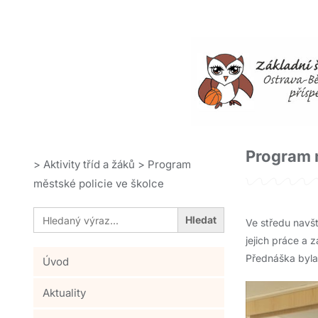
Program m
>
Aktivity tříd a žáků
>
Program
městské policie ve školce
Search
for:
Ve středu navšt
jejich práce a 
Přednáška byla
Úvod
Aktuality