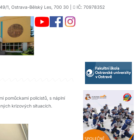
49/1, Ostrava-Bělský Les, 700 30 |
IČ: 70978352
mi pomůckami policistů, s náplní
zných krizových situacích.