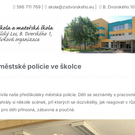
596 711 769
|
skola@zsdvorskeho.eu
|
B. Dvorského 10
ěstské policie ve školce
ívila naše předškoláky městská policie. Děti se seznámily s pracovní
zahrály si několik scének, při kterých se dozvěděly, jak reagovat v rů
 pro děti přínosná, zábavná a poučná.