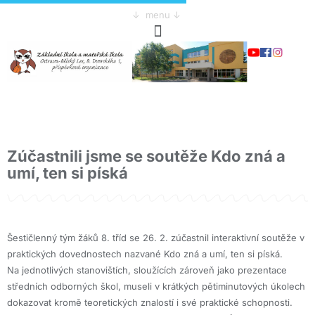
↓ menu ↓
Zúčastnili jsme se soutěže Kdo zná a
umí, ten si píská
Šestičlenný tým žáků 8. tříd se 26. 2. zúčastnil interaktivní soutěže v
praktických dovednostech nazvané Kdo zná a umí, ten si píská.
Na jednotlivých stanovištích, sloužících zároveň jako prezentace
středních odborných škol, museli v krátkých pětiminutových úkolech
dokazovat kromě teoretických znalostí i své praktické schopnosti.