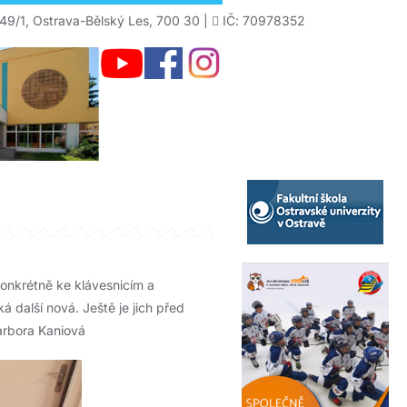
49/1, Ostrava-Bělský Les, 700 30 |
IČ: 70978352
konkrétně ke klávesnicím a
á další nová. Ještě je jich před
arbora Kaniová