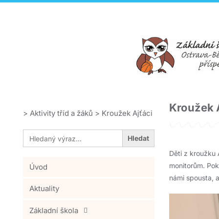
Kroužek 
>
Aktivity tříd a žáků
>
Kroužek Ajťáci
Search
for:
Děti z kroužku 
monitorům. Pokr
Úvod
námi spousta, a
Aktuality
Základní škola