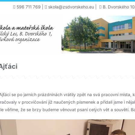
596 711 769
|
skola@zsdvorskeho.eu
|
B. Dvorského 10
Ajťáci
Ajťáci se po jarních prázdninách vrátily zpět na svá pracovní místa, 
ačovaly v procvičování již naučených písmenek a přidali jsme i nějak
le věříme, že se brzy budeme věnovat psaní celých vět a souvětí. B