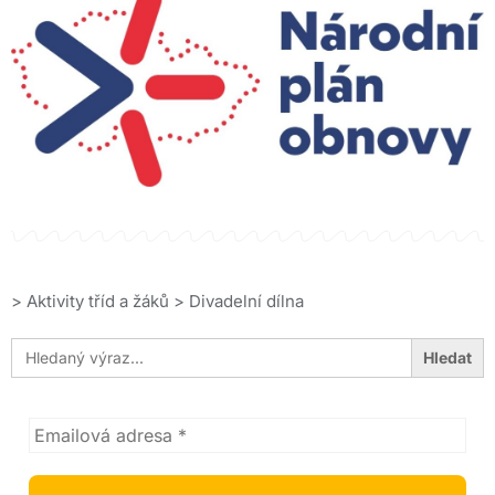
>
Aktivity tříd a žáků
>
Divadelní dílna
Search
for: