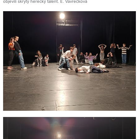
objevili skrytý herecký talent. E. Vavrečková