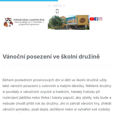
↓ menu ↓
Vánoční posezení ve školní družině
Během posledních prosincových dní si děti ve školní družině užily
také vánoční posezení s cukrovím a malými dárečky. Některé družiny
si povídaly o vánočních zvycích a tradicích, hledaly hvězdu při
rozkrojení jablíčka nebo třeba i házely papučí, aby zjistily, kdo bude a
nebude chodit příští rok do družiny. Jiní si zahráli vánoční hry, zhlédli
vánoční pohádku, psali dopis Ježíškovi nebo si vytvářeli své ozdoby