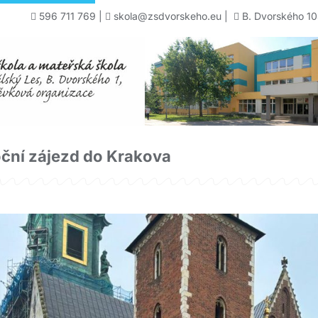
596 711 769
|
skola@zsdvorskeho.eu
|
B. Dvorského 10
ční zájezd do Krakova