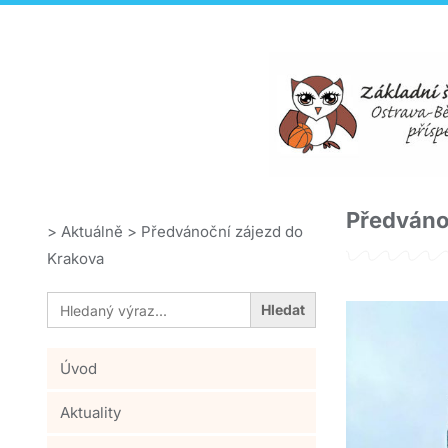
Předváno
>
Aktuálně
>
Předvánoční zájezd do
Krakova
Search
for:
Úvod
Aktuality