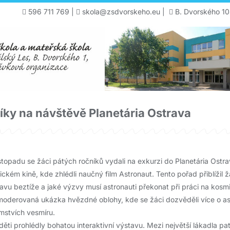
596 711 769
|
skola@zsdvorskeho.eu
|
B. Dvorského 10
íky na návštěvě Planetária Ostrava
istopadu se žáci pátých ročníků vydali na exkurzi do Planetária Ostr
ickém kině, kde zhlédli naučný film Astronaut. Tento pořad přiblížil ž
avu beztíže a jaké výzvy musí astronauti překonat při práci na kos
 moderovaná ukázka hvězdné oblohy, kde se žáci dozvěděli více o a
mstvích vesmíru.
 děti prohlédly bohatou interaktivní výstavu. Mezi největší lákadla pa