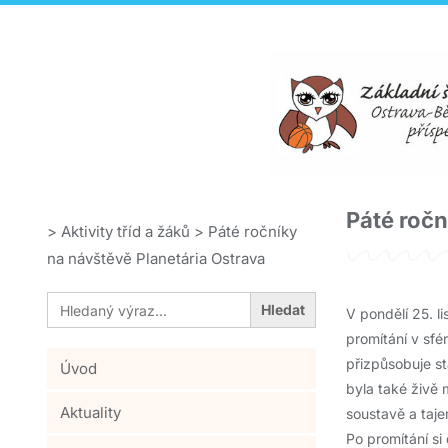
Páté ročn
>
Aktivity tříd a žáků
>
Páté ročníky
na návštěvě Planetária Ostrava
Search
for:
V pondělí 25. l
promítání v sfér
přizpůsobuje st
Úvod
byla také živě
Aktuality
soustavě a taje
Po promítání si