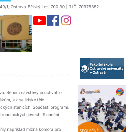
49/1, Ostrava-Bělský Les, 700 30 |
IČ: 70978352
ava. Během návštěvy je uchvátilo
ákům, jak se lidské tělo
mických stanicích. Součástí programu
stronomických jevech, Sluneční
třily například mlžná komora pro