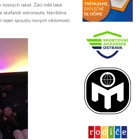
y nosných raket. Žáci měli také
e skafandr astronauta. Návštěva
li nejen spoustu nových vědomostí,