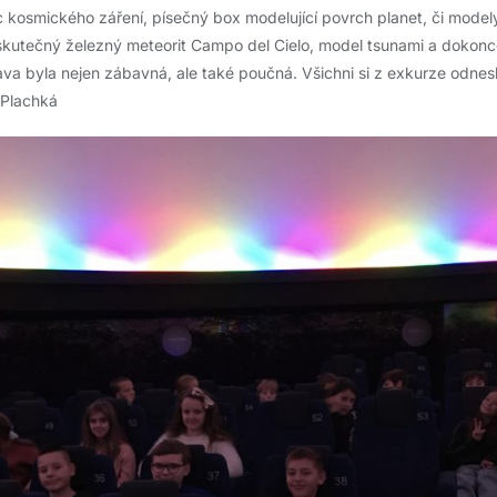
c kosmického záření, písečný box modelující povrch planet, či model
skutečný železný meteorit Campo del Cielo, model tsunami a dokonc
ava byla nejen zábavná, ale také poučná. Všichni si z exkurze odnes
. Plachká