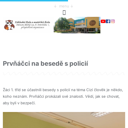
↓ menu ↓
Prvňáčci na besedě s policií
Žáci 1. tříd se účastnili besedy s policií na téma Cizí člověk je někdo,
koho neznám. Prvňáčci prokázali své znalosti. Vědí, jak se chovat,
aby byli v bezpečí.