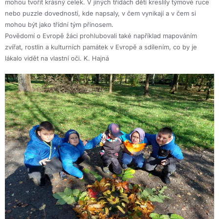
mohou tvořit krásný celek. V jiných třídách děti kreslily týmové ruce
nebo puzzle dovedností, kde napsaly, v čem vynikají a v čem si
mohou být jako třídní tým přínosem.
Povědomí o Evropě žáci prohlubovali také například mapováním
zvířat, rostlin a kulturních památek v Evropě a sdílením, co by je
lákalo vidět na vlastní oči. K. Hajná