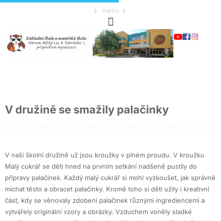
↓ menu ↓
V družině se smažily palačinky
V naší školní družině už jsou kroužky v plném proudu. V kroužku
Malý cukrář se děti hned na prvním setkání nadšeně pustily do
přípravy palačinek. Každý malý cukrář si mohl vyzkoušet, jak správně
míchat těsto a obracet palačinky. Kromě toho si děti užily i kreativní
část, kdy se věnovaly zdobení palačinek různými ingrediencemi a
vytvářely originální vzory a obrázky. Vzduchem voněly sladké