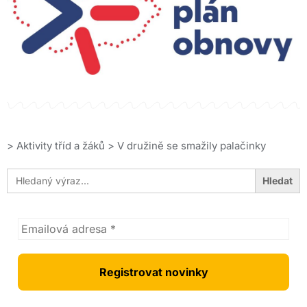
>
Aktivity tříd a žáků
>
V družině se smažily palačinky
Search
for: