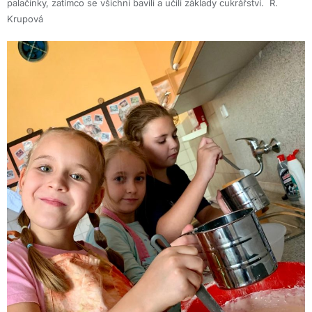
palačinky, zatímco se všichni bavili a učili základy cukrářství. R.
Krupová