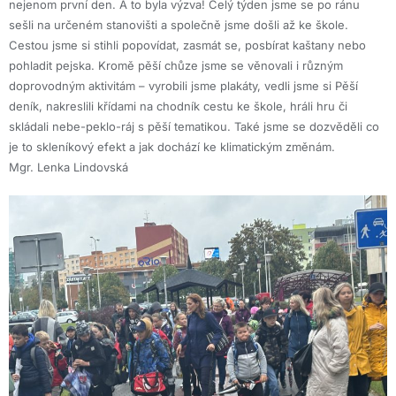
nejenom první den. A to byla výzva! Celý týden jsme se po ránu
sešli na určeném stanovišti a společně jsme došli až ke škole.
Cestou jsme si stihli popovídat, zasmát se, posbírat kaštany nebo
pohladit pejska. Kromě pěší chůze jsme se věnovali i různým
doprovodným aktivitám – vyrobili jsme plakáty, vedli jsme si Pěší
deník, nakreslili křídami na chodník cestu ke škole, hráli hru či
skládali nebe-peklo-ráj s pěší tematikou. Také jsme se dozvěděli co
je to skleníkový efekt a jak dochází ke klimatickým změnám.
Mgr. Lenka Lindovská