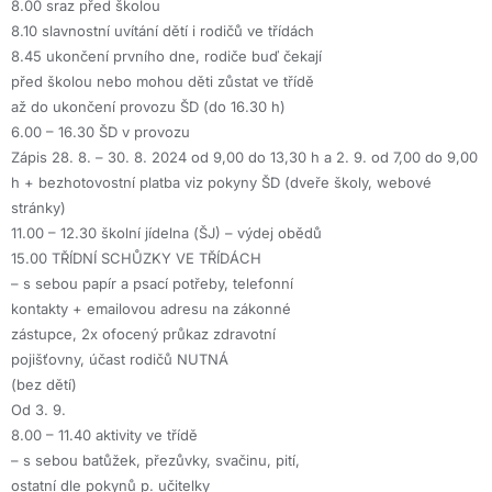
8.00 sraz před školou
8.10 slavnostní uvítání dětí i rodičů ve třídách
8.45 ukončení prvního dne, rodiče buď čekají
před školou nebo mohou děti zůstat ve třídě
až do ukončení provozu ŠD (do 16.30 h)
6.00 – 16.30 ŠD v provozu
Zápis 28. 8. – 30. 8. 2024 od 9,00 do 13,30 h a 2. 9. od 7,00 do 9,00
h + bezhotovostní platba viz pokyny ŠD (dveře školy, webové
stránky)
11.00 – 12.30 školní jídelna (ŠJ) – výdej obědů
15.00 TŘÍDNÍ SCHŮZKY VE TŘÍDÁCH
– s sebou papír a psací potřeby, telefonní
kontakty + emailovou adresu na zákonné
zástupce, 2x ofocený průkaz zdravotní
pojišťovny, účast rodičů NUTNÁ
(bez dětí)
Od 3. 9.
8.00 – 11.40 aktivity ve třídě
– s sebou batůžek, přezůvky, svačinu, pití,
ostatní dle pokynů p. učitelky