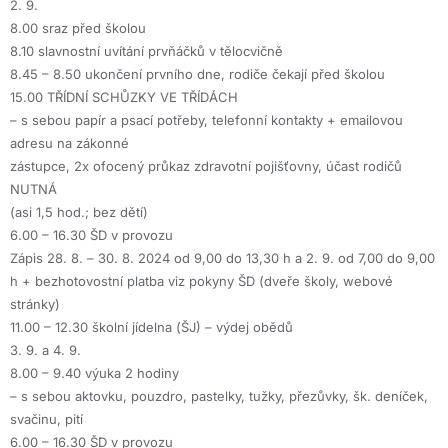
2. 9.
8.00 sraz před školou
8.10 slavnostní uvítání prvňáčků v tělocvičně
8.45 – 8.50 ukončení prvního dne, rodiče čekají před školou
15.00 TŘÍDNÍ SCHŮZKY VE TŘÍDÁCH
– s sebou papír a psací potřeby, telefonní kontakty + emailovou
adresu na zákonné
zástupce, 2x ofocený průkaz zdravotní pojišťovny, účast rodičů
NUTNÁ
(asi 1,5 hod.; bez dětí)
6.00 – 16.30 ŠD v provozu
Zápis 28. 8. – 30. 8. 2024 od 9,00 do 13,30 h a 2. 9. od 7,00 do 9,00
h + bezhotovostní platba viz pokyny ŠD (dveře školy, webové
stránky)
11.00 – 12.30 školní jídelna (ŠJ) – výdej obědů
3. 9. a 4. 9.
8.00 – 9.40 výuka 2 hodiny
– s sebou aktovku, pouzdro, pastelky, tužky, přezůvky, šk. deníček,
svačinu, pití
6.00 – 16.30 ŠD v provozu