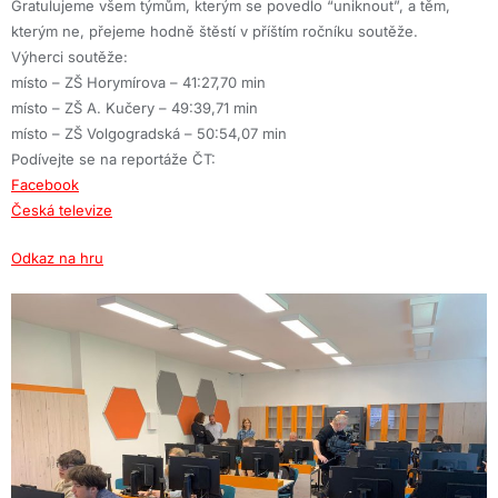
Gratulujeme všem týmům, kterým se povedlo “uniknout”, a těm,
kterým ne, přejeme hodně štěstí v příštím ročníku soutěže.
Výherci soutěže:
místo – ZŠ Horymírova – 41:27,70 min
místo – ZŠ A. Kučery – 49:39,71 min
místo – ZŠ Volgogradská – 50:54,07 min
Podívejte se na reportáže ČT:
Facebook
Česká televize
Odkaz na hru