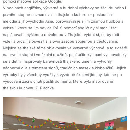
pomocí mapové aplikace Google.
V hodinách angličtiny, výtvarné a hudební výchovy se žáci druhého i
prvního stupně seznamovali s thajskou kulturou – poslouchali
melodie z jihovýchodní Asie, porovnávali je s jim známou hudbou a
vybírali, které se jim nevíce líbí. S pomocí angličtiny si mohli žáci
naplánovat smyšlenou dovolenou v Thajsku, vybrat si, co by rádi
viděli a prožili a osvěžit si slovní zásobu spojenou s cestováním.
Nejvíce se thajské téma objevovalo ve výtvarné výchově, a to zvláště
na prvním stupni i ve školní družině, paní učitelky i paní vychovatelky
se s dětmi inspirovaly barevností thajského umění a vytvořily
nádherná díla s tématem slonů, tradičních masek a kloboučků. Jejich
výrobky byly všechny využity k výzdobě školení jídelny, kde se po
vyučování žáci s chutí pustili do menu, které bylo inspirované
thajskou kuchyní. Z. Plachká