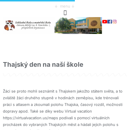
↓ menu ↓
Thajský den na naší škole
Žáci se proto mohli seznámit s Thajskem jakožto státem světa, a to
zvláště žáci druhého stupně v hodinách zeměpisu, kde trénovali
práci s atlasem a zkoumali polohu Thajska, časový rozdíl, možnosti
dopravy apod. Také se díky webu Virtual vacation
https://virtualvacation.us/maps podívali s pomocí virtuálních
procházek do vybraných Thajských měst a hádali jejich polohu s