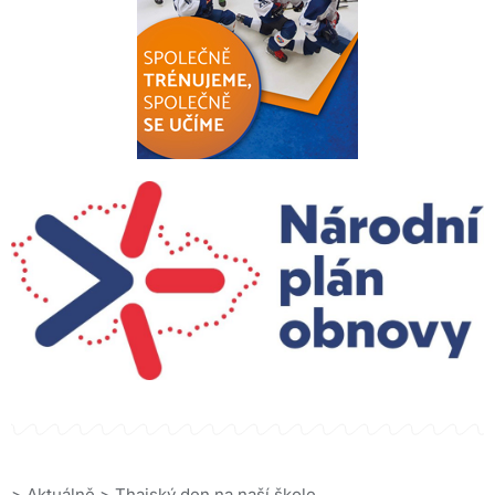
>
Aktuálně
>
Thajský den na naší škole