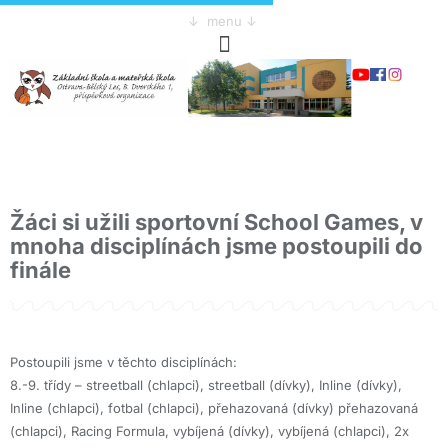
↓ menu ↓
Žáci si užili sportovní School Games, v
mnoha disciplínách jsme postoupili do
finále
Postoupili jsme v těchto disciplínách:
8.-9. třídy
– streetball (chlapci), streetball (dívky), Inline (dívky),
Inline (chlapci), fotbal (chlapci), přehazovaná (dívky) přehazovaná
(chlapci), Racing Formula, vybíjená (dívky), vybíjená (chlapci), 2x