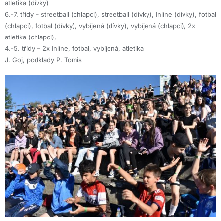
atletika (dívky)
6.-7. třídy
– streetball (chlapci), streetball (dívky), Inline (dívky), fotbal
(chlapci), fotbal (dívky), vybíjená (dívky), vybíjená (chlapci), 2x
atletika (chlapci),
4.-5. třídy
– 2x Inline, fotbal, vybíjená, atletika
J. Goj, podklady P. Tomis